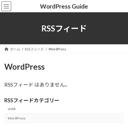
コ
ナ
WordPress Guide
ン
ビ
テ
ゲ
ン
ー
ツ
シ
RSSフィード
へ
ョ
ス
ン
キ
に
ッ
移
ホーム
RSSフィード
WordPress
プ
動
WordPress
RSSフィード はありません。
RSSフィードカテゴリー
webk
WordPress