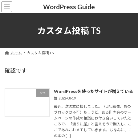
コ
ナ
WordPress Guide
ン
ビ
テ
ゲ
ン
ー
ツ
シ
カスタム投稿 TS
へ
ョ
ス
ン
キ
に
ッ
移
ホーム
カスタム投稿 TS
プ
動
確認です
WordPressを使ったサイトが増えている
site
2022-08-19
最近、次の本に接しました。（URL画像、あの
ブロックは不可）ちょうど、ある町内会のホー
ムページの作成の相談にお付き合いしていたと
ころで、「渡りに船」と言えそうで購入し、こ
こであれこれメモしていきます。 ちなみに、こ
の本の […]