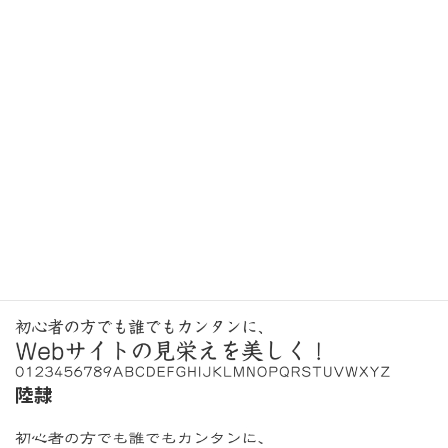
装飾書体
新ゴ シャドウ
筆書体
教科書ICA M
陸隷