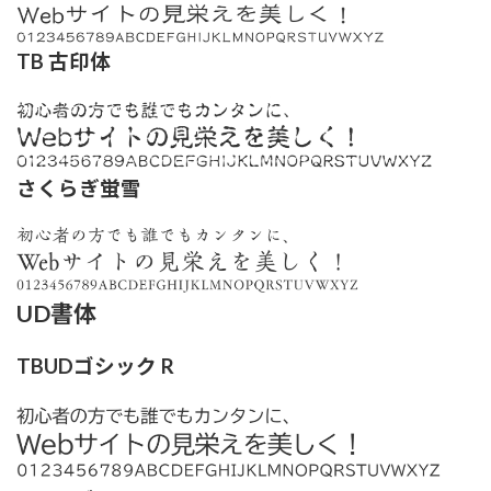
TB 古印体
さくらぎ蛍雪
UD書体
TBUDゴシック R