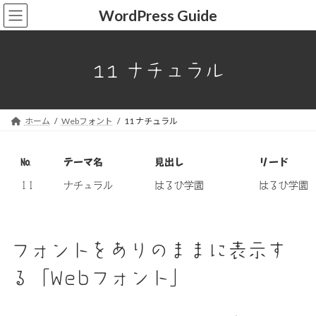
コ
ナ
WordPress Guide
ン
ビ
テ
ゲ
ン
ー
ツ
シ
11 ナチュラル
へ
ョ
ス
ン
キ
に
ッ
移
ホーム
Webフォント
11 ナチュラル
プ
動
№
テーマ名
見出し
リード
11
ナチュラル
はるひ学園
はるひ学園
フォントをありのままに表示す
る「Webフォント」