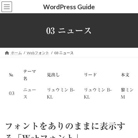
コ
ナ
WordPress Guide
ン
ビ
テ
ゲ
ン
ー
ツ
シ
03 ニュース
へ
ョ
ス
ン
キ
に
ッ
移
ホーム
Webフォント
03 ニュース
プ
動
テーマ
№
見出し
リード
本文
名
ニュー
リュウミン B-
リュウミン B-
黎ミン
03
ス
KL
KL
M
フォントをありのままに表示す