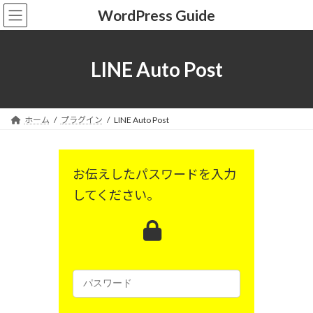
コ
ナ
WordPress Guide
ン
ビ
テ
ゲ
ン
ー
ツ
シ
LINE Auto Post
へ
ョ
ス
ン
キ
に
ッ
移
ホーム
プラグイン
LINE Auto Post
プ
動
お伝えしたパスワードを入力
してください。