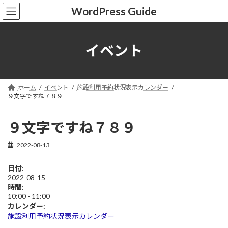
コ
ナ
WordPress Guide
ン
ビ
テ
ゲ
ン
ー
ツ
シ
イベント
へ
ョ
ス
ン
キ
に
ッ
移
ホーム
イベント
施設利用予約状況表示カレンダー
プ
動
９文字ですね７８９
９文字ですね７８９
2022-08-13
日付:
2022-08-15
時間:
10:00
-
11:00
カレンダー:
施設利用予約状況表示カレンダー