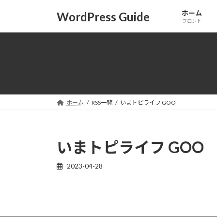
コ
ナ
ホーム
WordPress Guide
ン
ビ
フロント
テ
ゲ
ン
ー
ツ
シ
へ
ョ
ス
ン
キ
に
ッ
移
ホーム
RSS一覧
いまトピライフ GOO
プ
動
いまトピライフ GOO
2023-04-28