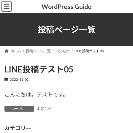
コ
ナ
WordPress Guide
ン
ビ
テ
ゲ
ン
ー
ツ
シ
投稿ページ一覧
へ
ョ
ス
ン
キ
に
ッ
移
ホーム
投稿ページ一覧
お知らせ
LINE投稿テスト05
プ
動
LINE投稿テスト05
2022-11-02
こんにちは。テストです。
お知らせ
カテゴリー
カテゴリー